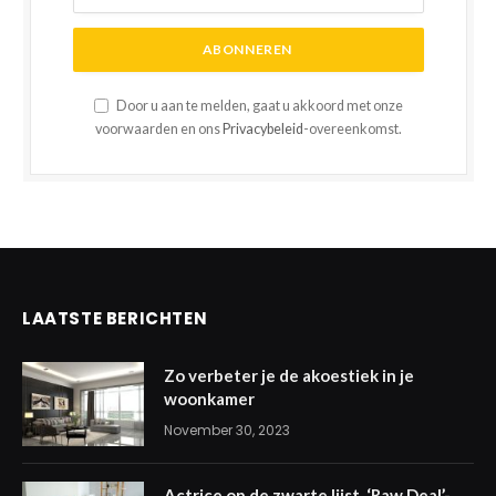
Door u aan te melden, gaat u akkoord met onze
voorwaarden en ons
Privacybeleid
-overeenkomst.
LAATSTE BERICHTEN
Zo verbeter je de akoestiek in je
woonkamer
November 30, 2023
Actrice op de zwarte lijst, ‘Raw Deal’-