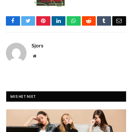
Facebook
Twitter
Pinterest
LinkedIn
WhatsApp
Reddit
Tumblr
Emai
Sjors
Website
MIS HET NIET