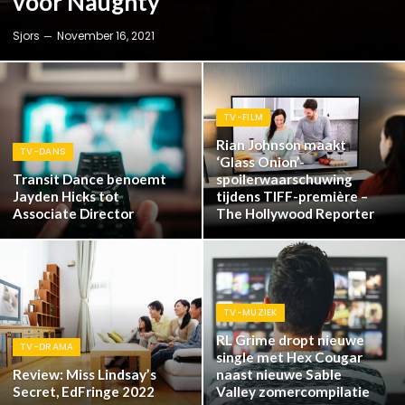
voor Naughty
Sjors
November 16, 2021
TV-FILM
Rian Johnson maakt
TV-DANS
‘Glass Onion’-
Transit Dance benoemt
spoilerwaarschuwing
Jayden Hicks tot
tijdens TIFF-première –
Associate Director
The Hollywood Reporter
TV-MUZIEK
RL Grime dropt nieuwe
TV-DRAMA
single met Hex Cougar
Review: Miss Lindsay’s
naast nieuwe Sable
Secret, EdFringe 2022
Valley zomercompilatie